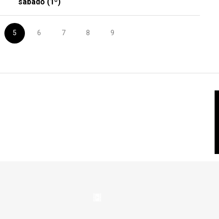
sábado (1º)
5
6
7
8
9