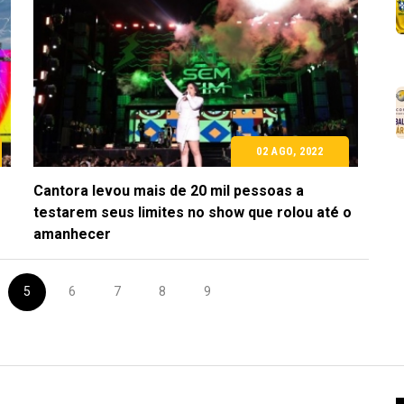
02 AGO, 2022
Cantora levou mais de 20 mil pessoas a
testarem seus limites no show que rolou até o
amanhecer
5
6
7
8
9