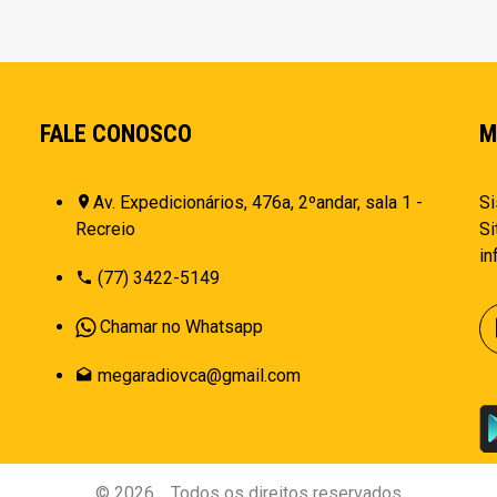
FALE CONOSCO
M
Av. Expedicionários, 476a, 2ºandar, sala 1 -
Si
Recreio
Si
i
(77) 3422-5149
Chamar no Whatsapp
megaradiovca@gmail.com
©
2026
.
Todos os direitos reservados