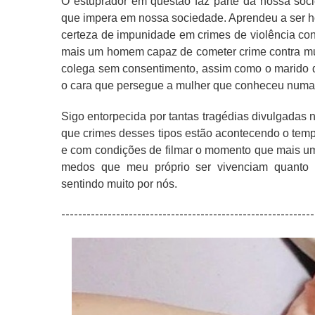
O estuprador em questão faz parte da nossa socie
que impera em nossa sociedade. Aprendeu a ser
certeza de impunidade em crimes de violência co
mais um homem capaz de cometer crime contra mu
colega sem consentimento, assim como o marido q
o cara que persegue a mulher que conheceu numa 
Sigo entorpecida por tantas tragédias divulgadas 
que crimes desses tipos estão acontecendo o tem
e com condições de filmar o momento que mais um
medos que meu próprio ser vivenciam quanto m
sentindo muito por nós.
------------------------------------------------------------