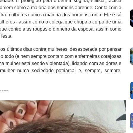
dade. É protegido pela ordem misógina, elitista, racista
 homem como a maioria dos homens aprende. Conta com a
ntra mulheres como a maioria dos homens conta. Ele é só
lheres - assim como o colega que chupa o corpo de uma
ue controla as roupas e dinheiro da esposa, assim como
festa.
nos últimos dias contra mulheres, desesperada por pensar
po todo (e nem sempre contam com enfermeiras corajosas
a mulher está sendo violentada), lidando com as dores e
ulher numa sociedade patriarcal e, sempre, sempre,
-----