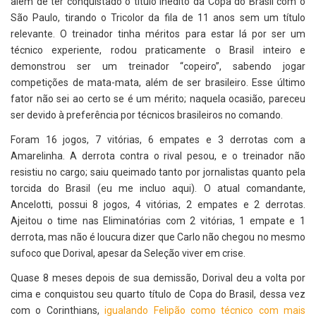
além de ter conquistado o título inédito da Copa do Brasil com o
São Paulo, tirando o Tricolor da fila de 11 anos sem um título
relevante. O treinador tinha méritos para estar lá por ser um
técnico experiente, rodou praticamente o Brasil inteiro e
demonstrou ser um treinador “copeiro”, sabendo jogar
competições de mata-mata, além de ser brasileiro. Esse último
fator não sei ao certo se é um mérito; naquela ocasião, pareceu
ser devido à preferência por técnicos brasileiros no comando.
Foram 16 jogos, 7 vitórias, 6 empates e 3 derrotas com a
Amarelinha. A derrota contra o rival pesou, e o treinador não
resistiu no cargo; saiu queimado tanto por jornalistas quanto pela
torcida do Brasil (eu me incluo aqui). O atual comandante,
Ancelotti, possui 8 jogos, 4 vitórias, 2 empates e 2 derrotas.
Ajeitou o time nas Eliminatórias com 2 vitórias, 1 empate e 1
derrota, mas não é loucura dizer que Carlo não chegou no mesmo
sufoco que Dorival, apesar da Seleção viver em crise.
Quase 8 meses depois de sua demissão, Dorival deu a volta por
cima e conquistou seu quarto título de Copa do Brasil, dessa vez
com o Corinthians,
igualando Felipão como técnico com mais