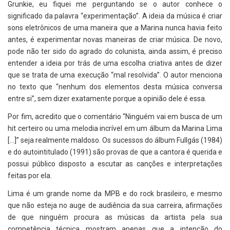
Grunkie, eu fiquei me perguntando se o autor conhece o
significado da palavra “experimentação”. A ideia da música é criar
sons eletrônicos de uma maneira que a Marina nunca havia feito
antes, é experimentar novas maneiras de criar música. De novo,
pode não ter sido do agrado do colunista, ainda assim, é preciso
entender a ideia por trás de uma escolha criativa antes de dizer
que se trata de uma execução “mal resolvida”. O autor menciona
no texto que “nenhum dos elementos desta música conversa
entre si”, sem dizer exatamente porque a opinião dele é essa.
Por fim, acredito que o comentário “Ninguém vai em busca de um
hit certeiro ou uma melodia incrível em um álbum da Marina Lima
[...]” seja realmente maldoso. Os sucessos do álbum Fullgás (1984)
e do autointitulado (1991) são provas de que a cantora é querida e
possui público disposto a escutar as canções e interpretações
feitas por ela.
Lima é um grande nome da MPB e do rock brasileiro, e mesmo
que não esteja no auge de audiência da sua carreira, afirmações
de que ninguém procura as músicas da artista pela sua
competência técnica mostram apenas que a intenção do