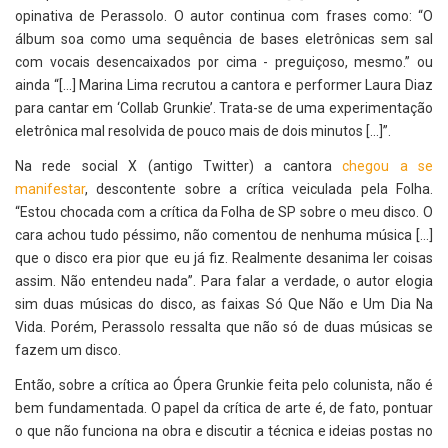
opinativa de Perassolo. O autor continua com frases como: “O
álbum soa como uma sequência de bases eletrônicas sem sal
com vocais desencaixados por cima - preguiçoso, mesmo.” ou
ainda “[...] Marina Lima recrutou a cantora e performer Laura Diaz
para cantar em ‘Collab Grunkie’. Trata-se de uma experimentação
eletrônica mal resolvida de pouco mais de dois minutos [...]”.
Na rede social X (antigo Twitter) a cantora
chegou a se
manifestar
, descontente sobre a crítica veiculada pela Folha.
“Estou chocada com a crítica da Folha de SP sobre o meu disco. O
cara achou tudo péssimo, não comentou de nenhuma música [...]
que o disco era pior que eu já fiz. Realmente desanima ler coisas
assim. Não entendeu nada”. Para falar a verdade, o autor elogia
sim duas músicas do disco, as faixas Só Que Não e Um Dia Na
Vida. Porém, Perassolo ressalta que não só de duas músicas se
fazem um disco.
Então, sobre a crítica ao Ópera Grunkie feita pelo colunista, não é
bem fundamentada. O papel da crítica de arte é, de fato, pontuar
o que não funciona na obra e discutir a técnica e ideias postas no