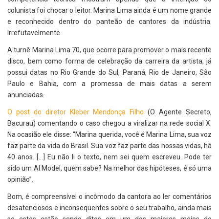
colunista foi chocar o leitor. Marina Lima ainda é um nome grande
e reconhecido dentro do panteão de cantores da indústria.
Irrefutavelmente.
A turnê Marina Lima 70, que ocorre para promover o mais recente
disco, bem como forma de celebração da carreira da artista, já
possui datas no Rio Grande do Sul, Paraná, Rio de Janeiro, São
Paulo e Bahia, com a promessa de mais datas a serem
anunciadas.
O post do diretor Kleber Mendonça Filho
(O Agente Secreto,
Bacurau) comentando o caso chegou a viralizar na rede social X.
Na ocasião ele disse: “Marina querida, você é Marina Lima, sua voz
faz parte da vida do Brasil. Sua voz faz parte das nossas vidas, há
40 anos. [...] Eu não li o texto, nem sei quem escreveu. Pode ter
sido um AI Model, quem sabe? Na melhor das hipóteses, é só uma
opinião”.
Bom, é compreensível o incômodo da cantora ao ler comentários
desatenciosos e inconsequentes sobre o seu trabalho, ainda mais
se estes estão sendo ditos em um dos maiores meios de