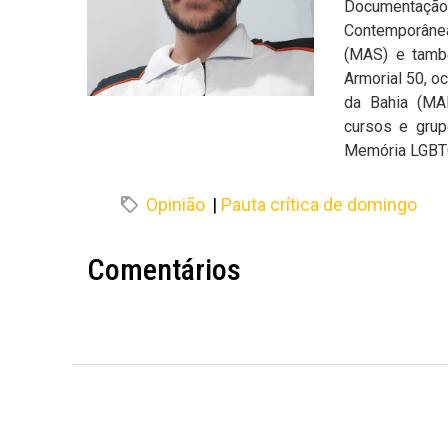
Documentação
Contemporânea
(MAS) e tamb
Armorial 50, o
da Bahia (MAB
cursos e gru
Memória LGBT
Opinião
|
Pauta crítica de domingo
Comentários