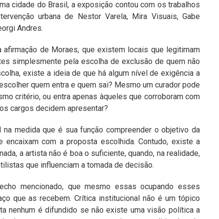
a cidade do Brasil, a exposição contou com os trabalhos
ntervenção urbana de Nestor Varela, Mira Visuais, Gabe
eorgi Andres.
da afirmação de Moraes, que existem locais que legitimam
artes simplesmente pela escolha de exclusão de quem não
colha, existe a ideia de que há algum nível de exigência a
e escolher quem entra e quem sai? Mesmo um curador pode
esmo critério, ou entra apenas àqueles que corroboram com
altos cargos decidem apresentar?
al na medida que é sua função compreender o objetivo da
e encaixam com a proposta escolhida. Contudo, existe a
da, a artista não é boa o suficiente, quando, na realidade,
ilistas que influenciam a tomada de decisão.
trecho mencionado, que mesmo essas ocupando esses
ço que as recebem. Crítica institucional não é um tópico
sta nenhum é difundido se não existe uma visão política a