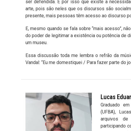
ser defendida. É por isso que existe a necessid
arte, pois são neles que os discursos são socialm
presente, mais pessoas têm acesso ao discurso po
E, mesmo quando se fala sobre “mais acesso”, não 
do poder de legitimar a existência ou potência de 
um museu.
Essa discussão toda me lembra o refrão da músic
Vandal: “Eu me domestiquei / Para fazer parte do j
Lucas Edua
Graduado em 
(UFBA), Luca
arquivos de
participando c