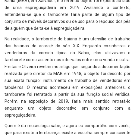
Bahia (MAB), em Salvador, e o referido objeto foi exposto ao lado
de uma espreguiçadeira em 2019. Avaliando o contexto,
entenderia-se que o tamborete faria parte de algum tipo de
conjunto de móveis decorativos ou de uso para o repouso dos pés
de alguém que deita-se à espreguiçadeira.
Na realidade, o tamborete de baiana é um utensílio de trabalho
das baianas do acarajé do séc. XIX. Enquanto cozinheiras e
vendedoras da comida típica da Bahia, elas utilizavam o
tamborete como assento nos intervalos entre uma venda e outra.
Freitas e Oliveira revelam no artigo que, segundo a documentação
realizada pelo diretor do MAB em 1948, o objeto foi descrito por
sua exata função: instrumento de trabalho de vendedoras em
tabuleiros. O mesmo aconteceu em exposições anteriores, o
tamborete foi retratado a partir da sua função social verídica.
Porém, na exposição de 2019, faria mais sentido retratá-lo
enquanto um objeto decorativo em conjunto com a
espreguiçadeira.
Quem é da museologia sabe, e agora eu compartilho com vocês,
que para existir a lembrança, existe a escolha sempre consciente