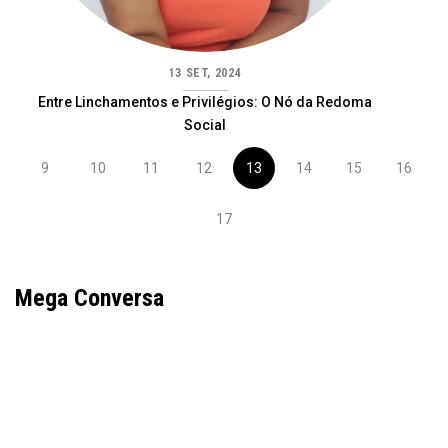
13 SET, 2024
Entre Linchamentos e Privilégios: O Nó da Redoma
Social
9
10
11
12
13
14
15
16
17
Mega Conversa