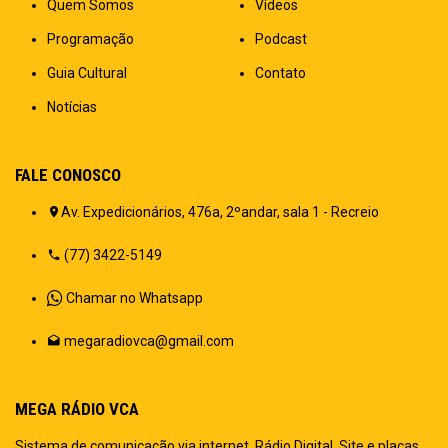
Quem Somos
Vídeos
Programação
Podcast
Guia Cultural
Contato
Notícias
FALE CONOSCO
Av. Expedicionários, 476a, 2ºandar, sala 1 - Recreio
(77) 3422-5149
Chamar no Whatsapp
megaradiovca@gmail.com
MEGA RÁDIO VCA
Sistema de comunicação via internet. Rádio Digital, Site e placas