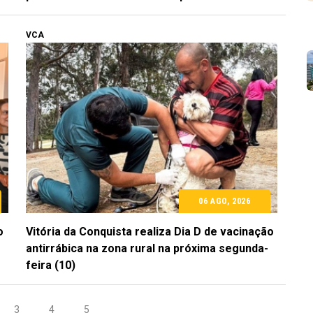
VCA
06 AGO, 2026
o
Vitória da Conquista realiza Dia D de vacinação
antirrábica na zona rural na próxima segunda-
feira (10)
3
4
5