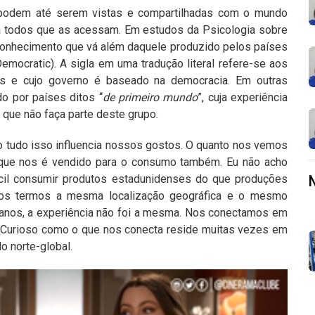
podem até serem vistas e compartilhadas com o mundo
ra todos que as acessam. Em estudos da Psicologia sobre
 conhecimento que vá além daquele produzido pelos países
Democratic). A sigla em uma tradução literal refere-se aos
ricos e cujo governo é baseado na democracia. Em outras
o por países ditos “
de primeiro mundo
”, cuja experiência
a que não faça parte deste grupo.
 tudo isso influencia nossos gostos. O quanto nos vemos
 que nos é vendido para o consumo também. Eu não acho
cil consumir produtos estadunidenses do que produções
eiros termos a mesma localização geográfica e o mesmo
canos, a experiência não foi a mesma. Nos conectamos em
 Curioso como o que nos conecta reside muitas vezes em
o norte-global.