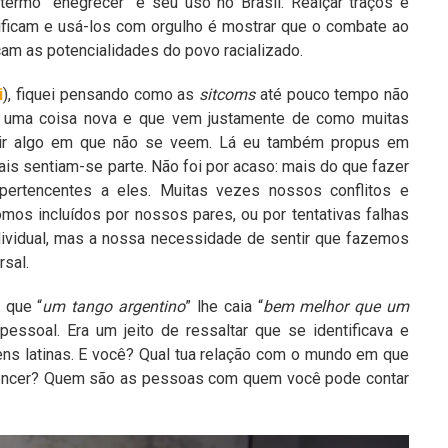
 termo “enegrecer” e seu uso no Brasil. Realçar traços é
ficam e usá-los com orgulho é mostrar que o combate ao
m as potencialidades do povo racializado.
i
), fiquei pensando como as
sitcoms
até pouco tempo não
É uma coisa nova e que vem justamente de como muitas
ir algo em que não se veem. Lá eu também propus em
s sentiam-se parte. Não foi por acaso: mais do que fazer
ertencentes a eles. Muitas vezes nossos conflitos e
mos incluídos por nossos pares, ou por tentativas falhas
dividual, mas a nossa necessidade de sentir que fazemos
rsal.
 que “
um tango argentino
” lhe caia “
bem melhor que um
essoal. Era um jeito de ressaltar que se identificava e
ens latinas. E você? Qual tua relação com o mundo em que
rtencer? Quem são as pessoas com quem você pode contar