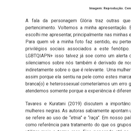
Imagem: Reprodução. Cena 
A fala da personagem Glória traz outras que
pertencimento. Voltemos a minha apresentação.
escolhi me apresentar, principalmente nas minhas es
Para quem vê a minha foto faz sentido, eu per
privilégios sociais associados a este fenótipo
LGBTQIAPN+ isso talvez já soe como um alerta d
silenciamos sobre nós também é derivado de noss
indiretamente sobre o que é relevante. Uma mulher
assim porque ela sentiu na pele como estes marcad
branca(o) e heterossexual cometeríamos um erro g
atendemos somente porque a experiência é diferen
Tavares e Kuratani (2019) discutem a importân
mulheres negras. As autoras sabiamente apontam uma
se refere ao uso de “etnia” e “raça”. Em nosso país
como referência para tratamento do que os grupos 