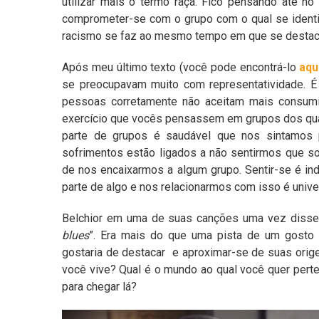
utilizar mais o termo raça. Fico pensando até no
comprometer-se com o grupo com o qual se identi
racismo se faz ao mesmo tempo em que se destaca
Após meu último texto (você pode encontrá-lo
aqu
se preocupavam muito com representatividade. 
pessoas corretamente não aceitam mais consum
exercício que vocês pensassem em grupos dos quai
parte de grupos é saudável que nos sintamos p
sofrimentos estão ligados a não sentirmos que so
de nos encaixarmos a algum grupo. Sentir-se é in
parte de algo e nos relacionarmos com isso é unive
Belchior em uma de suas canções uma vez disse
blues
”. Era mais do que uma pista de um gosto p
gostaria de destacar e aproximar-se de suas orig
você vive? Qual é o mundo ao qual você quer pe
para chegar lá?