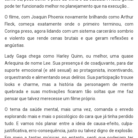
pode ter funcionado melhor no planejamento que na execução…
O filme, com Joaquin Phoenix novamente brilhando como Arthur
Fleck, começa exatamente onde o primeiro terminou, com
Coringa preso, agora lidando com um sistema carcerário sombrio
e violento que rende cenas brutais e que geram reflexões e
angústias.
Lady Gaga chega como Harley Quinn, ou melhor, uma quase
Arlequina de nome Lee. Sua presença é de coadjuvante, para dar
suporte emocional (e até sexual) ao protagonista, incentivando,
orquestrando e alimentando seus delírios. Sua participação trouxe
looks e charme, mas a história da personagem de mente
quebrada e suas motivações ficaram tão soltas que me faz
pensar que talvez merecesse um filme próprio.
O tema da saúde mental, mais uma vez, comanda o enredo
explorando mais e mais o psicológico do cara que já tinha perdido
tudo. E vamos nós planar entre a ideia de causa-efeito, culpa-
justificativa, erro-consequência, justo ou talvez digno de explosão.
Em meio a tantas músicas, no entanto, senti que poderiam ter