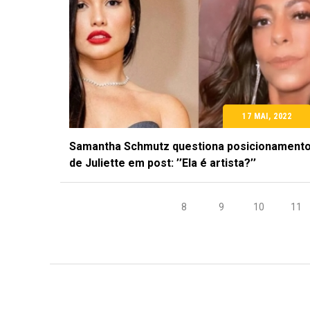
17 MAI, 2022
Samantha Schmutz questiona posicionament
de Juliette em post: ’’Ela é artista?’’
8
9
10
11