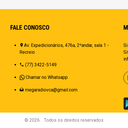
FALE CONOSCO
M
Av. Expedicionários, 476a, 2ºandar, sala 1 -
Si
Recreio
Si
i
(77) 3422-5149
Chamar no Whatsapp
megaradiovca@gmail.com
©
2026
.
Todos os direitos reservados