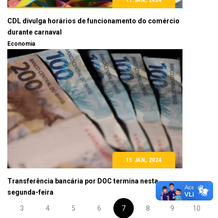
17 JAN, 2024
CDL divulga horários de funcionamento do comércio
durante carnaval
Economia
15 JAN, 2024
Transferência bancária por DOC termina nesta
segunda-feira
3
4
5
6
7
8
9
10