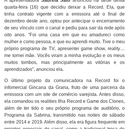
A apresentadora
Sabrina Sato
anunciou na tarde desta
quarta-feira (16) que decidiu deixar a Record. Ela, que
tinha contrato vigente com a emissora até o final de
dezembro deste ano, optou por antecipar o encerramento
de seu vínculo com o canal e pediu para sair da rede após
oito anos. “Foi uma casa em que eu amadureci como
mulher e como pessoa, e que eu aprendi muito. Tive o meu
próprio programa de TV, apresentei game show, reality…
me tornei mãe. Vocês viram a minha evolução e os meus
muitos tombos, mas principalmente as vitórias e os
aprendizados”, anunciou ela.
O último projeto da comunicadora na Record foi o
infomercial Gincana da Grana, fruto de uma parceria da
emissora com um site de comércio varejista. Antes disso,
ela comandou os realities Ilha Record e Game dos Clones,
além de ter tido o seu próprio programa de auditório, o
Programa da Sabrina, transmitido nas noites de sábado
entre 2014 e 2019. Além disso, ela era figura frequente em
projetos especiais do canal, como a tradicional troca de