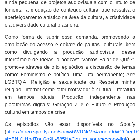
ainda pequena de projetos audiovisuais com o intuito de
fomentar a produção de conteúdo cultural que ressalva o
aperfeiçoamento artístico na área da cultura, a criatividade
e a diversidade cultural brasileira.
Como forma de suprir essa demanda, promovendo a
ampliação do acesso e debate de pautas culturais, bem
como divulgando a produção audiovisual desse
intercâmbio de ideias, o podcast “Vamos Falar de Quê?”,
promove através de oito episódios a discussão de temas
como: Feminismo e política: uma luta permanente; Arte
LGBTQIA; Religião e sexualidade ou Respeite minha
religião; Internet como fator motivador à cultura; Literatura
em tempos atuais; Produção independente nas
plataformas digitais; Geração Z e o Futuro e Produção
cultural em tempos de crise.
Os episódios vão estar disponíveis no Spotify
(
https://open.spotify.com/show/6WDNiM54xmqn9rWCCiegR
si=ENiQtHndTnuGq9L-585HeQ&utm_source=copy-link
) e