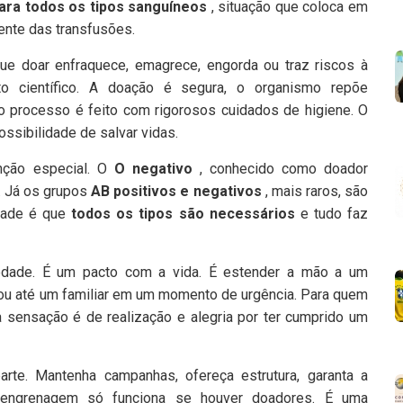
 para todos os tipos sanguíneos
, situação que coloca em
ente das transfusões.
que doar enfraquece, emagrece, engorda ou traz riscos à
 científico. A doação é segura, o organismo repõe
o processo é feito com rigorosos cuidados de higiene. O
ossibilidade de salvar vidas.
nção especial. O
O negativo
, conhecido como doador
. Já os grupos
AB positivos e negativos
, mais raros, são
dade é que
todos os tipos são necessários
e tudo faz
edade. É um pacto com a vida. É estender a mão a um
ou até um familiar em um momento de urgência. Para quem
 a sensação é de realização e alegria por ter cumprido um
e. Mantenha campanhas, ofereça estrutura, garanta a
 engrenagem só funciona se houver doadores. É uma