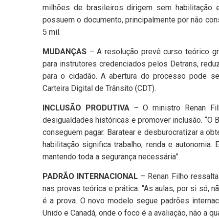
milhões de brasileiros dirigem sem habilitaçã
possuem o documento, principalmente por não con
5 mil.
MUDANÇAS
– A resolução prevê curso teórico grat
para instrutores credenciados pelos Detrans, re
para o cidadão. A abertura do processo pode ser
Carteira Digital de Trânsito (CDT).
INCLUSÃO PRODUTIVA
– O ministro Renan Filh
desigualdades históricas e promover inclusão. “O 
conseguem pagar. Baratear e desburocratizar a obt
habilitação significa trabalho, renda e autonomi
mantendo toda a segurança necessária”.
PADRÃO INTERNACIONAL
– Renan Filho ressalt
nas provas teórica e prática. “As aulas, por si só, 
é a prova. O novo modelo segue padrões interna
Unido e Canadá, onde o foco é a avaliação, não a qua