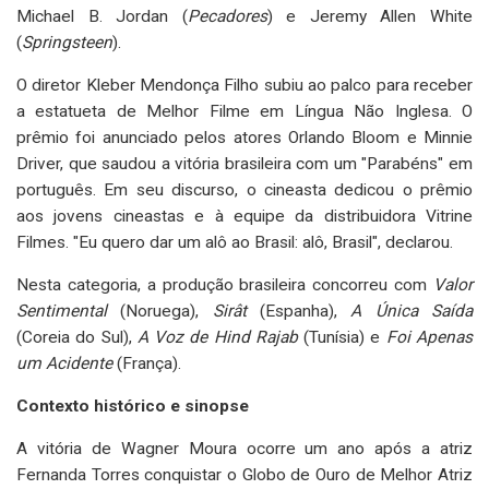
Michael B. Jordan (
Pecadores
) e Jeremy Allen White
(
Springsteen
).
O diretor Kleber Mendonça Filho subiu ao palco para receber
a estatueta de Melhor Filme em Língua Não Inglesa. O
prêmio foi anunciado pelos atores Orlando Bloom e Minnie
Driver, que saudou a vitória brasileira com um "Parabéns" em
português. Em seu discurso, o cineasta dedicou o prêmio
aos jovens cineastas e à equipe da distribuidora Vitrine
Filmes. "Eu quero dar um alô ao Brasil: alô, Brasil", declarou.
Nesta categoria, a produção brasileira concorreu com
Valor
Sentimental
(Noruega),
Sirât
(Espanha),
A Única Saída
(Coreia do Sul),
A Voz de Hind Rajab
(Tunísia) e
Foi Apenas
um Acidente
(França).
Contexto histórico e sinopse
A vitória de Wagner Moura ocorre um ano após a atriz
Fernanda Torres conquistar o Globo de Ouro de Melhor Atriz