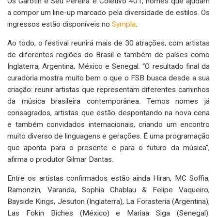
Os Garotin e Seu Pereira e Coletivo 401, nomes que ajudam
a compor um line-up marcado pela diversidade de estilos. Os
ingressos estão disponíveis no
Sympla
.
Ao todo, o festival reunirá mais de 30 atrações, com artistas
de diferentes regiões do Brasil e também de países como
Inglaterra, Argentina, México e Senegal. “O resultado final da
curadoria mostra muito bem o que o FSB busca desde a sua
criação: reunir artistas que representam diferentes caminhos
da música brasileira contemporânea. Temos nomes já
consagrados, artistas que estão despontando na nova cena
e também convidados internacionais, criando um encontro
muito diverso de linguagens e gerações. É uma programação
que aponta para o presente e para o futuro da música”,
afirma o produtor Gilmar Dantas.
Entre os artistas confirmados estão ainda Hiran, MC Soffia,
Ramonzin, Varanda, Sophia Chablau & Felipe Vaqueiro,
Bayside Kings, Jesuton (Inglaterra), La Forasteria (Argentina),
Las Fokin Biches (México) e Mariaa Siga (Senegal).