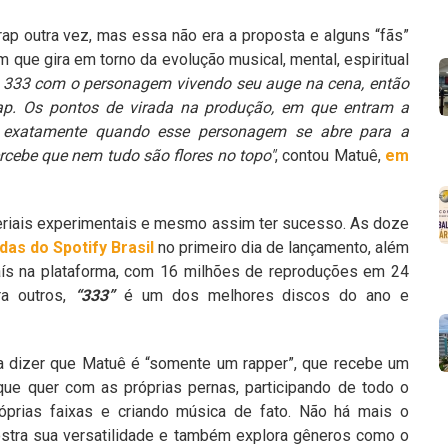
rap outra vez, mas essa não era a proposta e alguns “fãs”
m que gira em torno da evolução musical, mental, espiritual
 333 com o personagem vivendo seu auge na cena, então
rap. Os pontos de virada na produção, em que entram a
am exatamente quando esse personagem se abre para a
rcebe que nem tudo são flores no topo"
, contou Matuê,
em
teriais experimentais e mesmo assim ter sucesso. As doze
das do Spotify Brasil
no primeiro dia de lançamento, além
 país na plataforma, com 16 milhões de reproduções em 24
a outros,
“333”
é um dos melhores discos do ano e
ara dizer que Matuê é “somente um rapper”, que recebe um
que quer com as próprias pernas, participando de todo o
óprias faixas e criando música de fato. Não há mais o
 mostra sua versatilidade e também explora gêneros como o