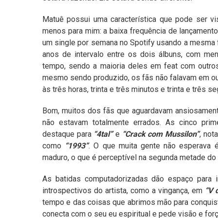
Matuê possui uma característica que pode ser vis
menos para mim: a baixa frequência de lançamentos.
um single por semana no Spotify usando a mesma f
anos de intervalo entre os dois álbuns, com me
tempo, sendo a maioria deles em feat com outros
mesmo sendo produzido, os fãs não falavam em out
às três horas, trinta e três minutos e trinta e trê
Bom, muitos dos fãs que aguardavam ansiosament
não estavam totalmente errados. As cinco pri
destaque para
“4tal”
e
“Crack com Mussilon”
, not
como
“1993”
. O que muita gente não esperava é 
maduro, o que é perceptível na segunda metade do d
As batidas computadorizadas dão espaço para i
introspectivos do artista, como a vingança, em
“V 
tempo e das coisas que abrimos mão para conquist
conecta com o seu eu espiritual e pede visão e fo