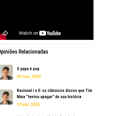
Opiniões Relacionadas
O papa é pop
09 mai, 2025
Racional I e II: os clássicos discos que Tim
Maia “tentou apagar” de sua história
29 abr, 2025