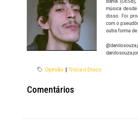
Bahia (UESB), 
música desde 
disso. Foi pro
com o pseudôn
outra forma de
@danilosouza.
danilosouza.j
Opinião
|
Troca o Disco
Comentários