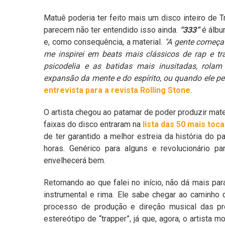
Matuê poderia ter feito mais um disco inteiro de T
parecem não ter entendido isso ainda.
“333”
é álbu
e, como consequência, a material.
"A gente começa
me inspirei em beats mais clássicos de rap e t
psicodelia e as batidas mais inusitadas, rol
expansão da mente e do espírito, ou quando ele pe
entrevista para a revista Rolling Stone
.
O artista chegou ao patamar de poder produzir ma
faixas do disco entraram na
lista das 50 mais toca
de ter garantido a melhor estreia da história do
horas. Genérico para alguns e revolucionário par
envelhecerá bem.
Retornando ao que falei no início, não dá mais p
instrumental e rima. Ele sabe chegar ao caminho 
processo de produção e direção musical das pr
estereótipo de “trapper”, já que, agora, o artista