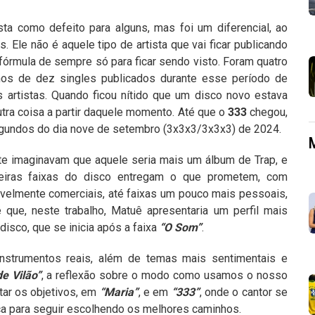
ta como defeito para alguns, mas foi um diferencial, ao
 Ele não é aquele tipo de artista que vai ficar publicando
órmula de sempre só para ficar sendo visto. Foram quatro
nos de dez singles publicados durante esse período de
 artistas. Quando ficou nítido que um disco novo estava
ra coisa a partir daquele momento. Até que o
333
chegou,
s segundos do dia nove de setembro (3x3x3/3x3x3) de 2024.
e imaginavam que aquele seria mais um álbum de Trap, e
meiras faixas do disco entregam o que prometem, com
avelmente comerciais, até faixas um pouco mais pessoais,
que, neste trabalho, Matuê apresentaria um perfil mais
isco, que se inicia após a faixa
“O Som”
.
nstrumentos reais, além de temas mais sentimentais e
de Vilão”
, a reflexão sobre o modo como usamos o nosso
ar os objetivos, em
“Maria”
, e em
“333”
, onde o cantor se
rça para seguir escolhendo os melhores caminhos.