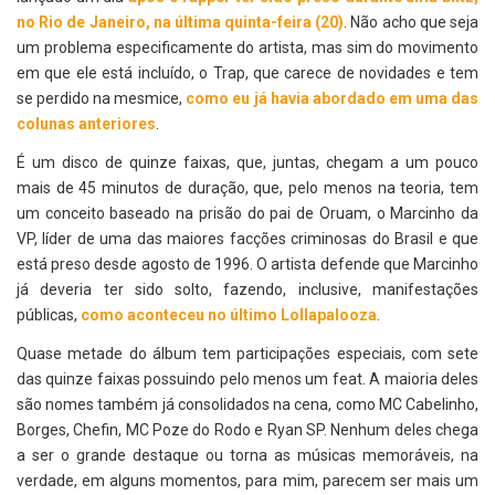
no Rio de Janeiro, na última quinta-feira (20)
. Não acho que seja
um problema especificamente do artista, mas sim do movimento
em que ele está incluído, o Trap, que carece de novidades e tem
se perdido na mesmice,
como eu já havia abordado em uma das
colunas anteriores
.
É um disco de quinze faixas, que, juntas, chegam a um pouco
mais de 45 minutos de duração, que, pelo menos na teoria, tem
um conceito baseado na prisão do pai de Oruam, o Marcinho da
VP, líder de uma das maiores facções criminosas do Brasil e que
está preso desde agosto de 1996. O artista defende que Marcinho
já deveria ter sido solto, fazendo, inclusive, manifestações
públicas,
como aconteceu no último Lollapalooza
.
Quase metade do álbum tem participações especiais, com sete
das quinze faixas possuindo pelo menos um feat. A maioria deles
são nomes também já consolidados na cena, como MC Cabelinho,
Borges, Chefin, MC Poze do Rodo e Ryan SP. Nenhum deles chega
a ser o grande destaque ou torna as músicas memoráveis, na
verdade, em alguns momentos, para mim, parecem ser mais um