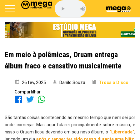
Em meio à polêmicas, Oruam entrega
álbum fraco e cansativo musicalmente
26 fev, 2025
Danilo Souza
Troca o Disco
Compartilhar:
São tantas coisas acontecendo ao mesmo tempo que nem sei por
onde começar. Mas aqui falarei principalmente sobre música, e
nisso o Oruam ficou devendo em seu novo álbum, o
“Liberdade”
,
lançado um dia
após o rapper ter sido preso durante uma blitz,