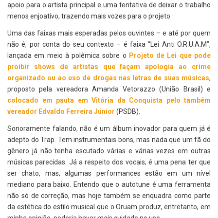
apoio para o artista principal e uma tentativa de deixar o trabalho
menos enjoativo, trazendo mais vozes para o projeto.
Uma das faixas mais esperadas pelos ouvintes – e até por quem
não é, por conta do seu contexto – é faixa “Lei Anti O.R.U.A.M”,
lançada em meio à polêmica sobre o
Projeto de Lei que pode
proibir shows de artistas que façam apologia ao crime
organizado ou ao uso de drogas nas letras de suas músicas
,
proposto pela vereadora Amanda Vetorazzo (União Brasil) e
colocado em pauta em Vitória da Conquista pelo também
vereador Edvaldo Ferreira Júnior
(PSDB).
Sonoramente falando, não é um álbum inovador para quem já é
adepto do Trap. Tem instrumentais bons, mas nada que um fã do
gênero já não tenha escutado várias e várias vezes em outras
músicas parecidas. Já a respeito dos vocais, é uma pena ter que
ser chato, mas, algumas performances estão em um nível
mediano para baixo. Entendo que o autotune é uma ferramenta
não só de correção, mas hoje também se enquadra como parte
da estética do estilo musical que o Oruam produz, entretanto, em
minha opinião, poderia haver mais cuidado no uso.