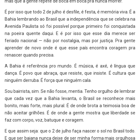
mas que a gente repete de boca em boca pra nunca morrer.
É por isso que todo 2 de julho é desfile, é festa, é memória viva. É a
Bahia lembrando ao Brasil que a independência que se celebra na
Avenida Paulista só foi possível porque primeiro foi conquistada
na poeira quente daqui. E é por isso que esse dia merece ser
feriado nacional — não por nostalgia, mas por justiça. Pra gente
aprender de novo onde é que esse país encontra coragem pra
renascer quando precisa.
A Bahia é referência pro mundo. É música, é axé, é língua que
dança. É povo que abraça, que resiste, que insiste. É cultura que
ninguém derruba. É força que ninguém cala.
Sou bairrista, sim. Se não fosse, mentia. Tenho orgulho de lembrar
que cada vez que a Bahia levanta, o Brasil se reconhece mais
bonito, mais forte, mais plural. É de onde brota a teimosia boa de
não aceitar grilhões. É de onde a gente mostra que liberdade se
faz com corpo, voz, batuque e coragem.
E que assim seja: que o 2 de julho faça nascer o sol no Brasil todo.
E que ser baiana nunca deixe de ser minha forma mais orgulhosa