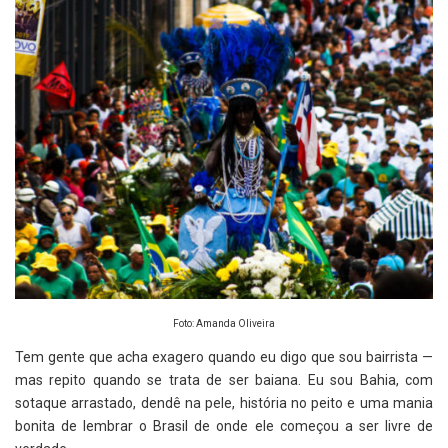
Foto: Amanda Oliveira
Tem gente que acha exagero quando eu digo que sou bairrista —
mas repito quando se trata de ser baiana. Eu sou Bahia, com
sotaque arrastado, dendê na pele, história no peito e uma mania
bonita de lembrar o Brasil de onde ele começou a ser livre de