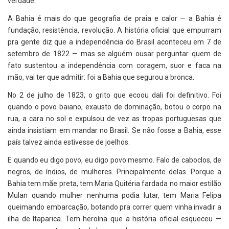
verdade.
A Bahia é mais do que geografia de praia e calor — a Bahia é
fundação, resistência, revolução. A história oficial que empurram
pra gente diz que a independência do Brasil aconteceu em 7 de
setembro de 1822 — mas se alguém ousar perguntar quem de
fato sustentou a independência com coragem, suor e faca na
mão, vai ter que admitir: foi a Bahia que segurou a bronca.
No 2 de julho de 1823, o grito que ecoou dali foi definitivo. Foi
quando o povo baiano, exausto de dominação, botou o corpo na
rua, a cara no sol e expulsou de vez as tropas portuguesas que
ainda insistiam em mandar no Brasil. Se não fosse a Bahia, esse
país talvez ainda estivesse de joelhos.
E quando eu digo povo, eu digo povo mesmo. Falo de caboclos, de
negros, de índios, de mulheres. Principalmente delas. Porque a
Bahia tem mãe preta, tem Maria Quitéria fardada no maior estilão
Mulan quando mulher nenhuma podia lutar, tem Maria Felipa
queimando embarcação, botando pra correr quem vinha invadir a
ilha de Itaparica. Tem heroína que a história oficial esqueceu —