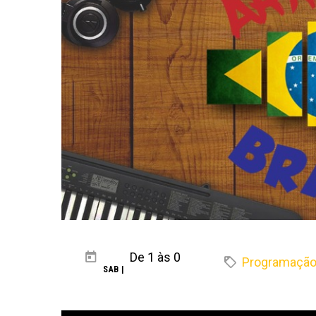
De 1 às 0
Programaçã
SAB |