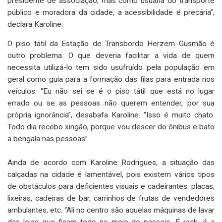
presidente de associação, mas como usuária do transporte
público e moradora da cidade, a acessibilidade é precária”,
declara Karoline.
O piso tátil da Estação de Transbordo Herzem Gusmão é
outro problema. O que deveria facilitar a vida de quem
necessita utilizá-lo tem sido usufruído pela população em
geral como guia para a formação das filas para entrada nos
veículos. “Eu não sei se é o piso tátil que está no lugar
errado ou se as pessoas não querem entender, por sua
própria ignorância”, desabafa Karoline. “Isso é muito chato.
Todo dia recebo xingão, porque vou descer do ônibus e bato
a bengala nas pessoas”.
Ainda de acordo com Karoline Rodrigues, a situação das
calçadas na cidade é lamentável, pois existem vários tipos
de obstáculos para deficientes visuais e cadeirantes: placas,
lixeiras, cadeiras de bar, carrinhos de frutas de vendedores
ambulantes, etc. “Ali no centro são aquelas máquinas de lavar
das lojas que ficam todo no meio do passeio. É rack, é a