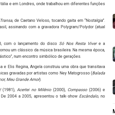
Itália e em Londres, onde trabalhou em diferentes funções
Transa
, de Caetano Veloso, tocando gaita em “Nostalgia”.
Brasil, assinando com a gravadora Polygram/Polydor (atual
80, com o lançamento do disco
Só Nos Resta Viver
e a
tornou um clássico da música brasileira. Na mesma época,
ástico”, num encontro simbólico de gerações.
a e Elis Regina, Angela construiu uma obra que transitava
sicas gravadas por artistas como Ney Matogrosso (
Balada
or, Meu Grande Amor
).
!
(1981),
Acertei no Milênio
(2000),
Compasso
(2006) e
o. De 2004 a 2005, apresentou o talk-show
Escândalo
, no