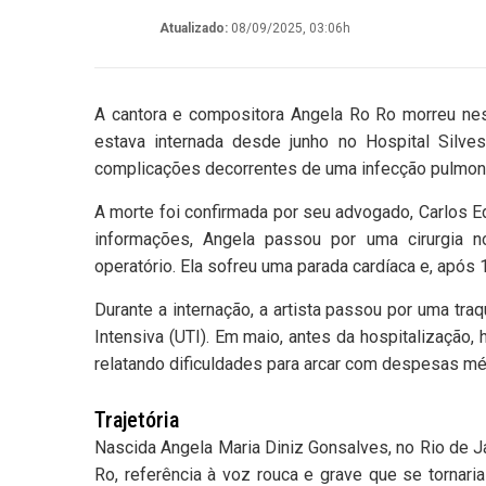
Atualizado:
08/09/2025, 03:06h
A cantora e compositora Angela Ro Ro morreu nest
estava internada desde junho no Hospital Silve
complicações decorrentes de uma infecção pulmona
A morte foi confirmada por seu advogado, Carlos 
informações, Angela passou por uma cirurgia 
operatório. Ela sofreu uma parada cardíaca e, após 
Durante a internação, a artista passou por uma tra
Intensiva (UTI). Em maio, antes da hospitalização, h
relatando dificuldades para arcar com despesas mé
Trajetória
Nascida Angela Maria Diniz Gonsalves, no Rio de Ja
Ro, referência à voz rouca e grave que se tornari