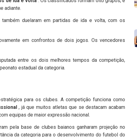
s de ida e volta
. Os classificados formam oito grupos, e
e adiante.
s também duelaram em partidas de ida e volta, com os
novamente em confrontos de dois jogos. Os vencedores
sputada entre os dois melhores tempos da competição,
peonato estadual da categoria.
estratégica para os clubes. A competição funciona como
ssional
, já que muitos atletas que se destacam acabam
com equipas de maior expressão nacional.
aram pela base de clubes baianos ganharam projeção no
ortância da categoria para o desenvolvimento do futebol do