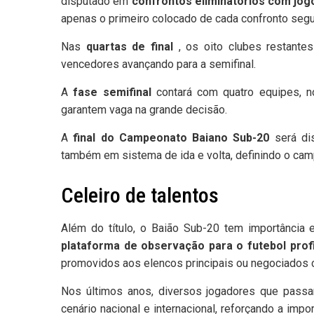
disputado em
confrontos eliminatórios com jogo
apenas o primeiro colocado de cada confronto segu
Nas
quartas de final
, os oito clubes restante
vencedores avançando para a semifinal.
A
fase semifinal
contará com quatro equipes, 
garantem vaga na grande decisão.
A
final do Campeonato Baiano Sub-20
será di
também em sistema de ida e volta, definindo o cam
Celeiro de talentos
Além do título, o Baião Sub-20 tem importância 
plataforma de observação para o futebol profi
promovidos aos elencos principais ou negociados 
Nos últimos anos, diversos jogadores que pass
cenário nacional e internacional, reforçando a imp