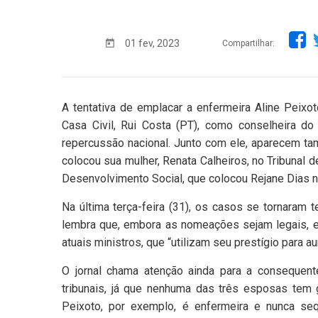
01 fev, 2023
Compartilhar:
A tentativa de emplacar a enfermeira Aline Peixo
Casa Civil, Rui Costa (PT), como conselheira d
repercussão nacional. Junto com ele, aparecem ta
colocou sua mulher, Renata Calheiros, no Tribunal 
Desenvolvimento Social, que colocou Rejane Dias n
Na última terça-feira (31), os casos se tornaram t
lembra que, embora as nomeações sejam legais, e
atuais ministros, que “utilizam seu prestígio para 
O jornal chama atenção ainda para a consequen
tribunais, já que nenhuma das três esposas tem g
Peixoto, por exemplo, é enfermeira e nunca seq