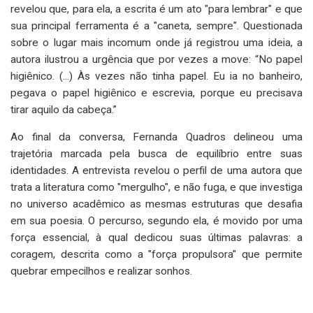
revelou que, para ela, a escrita é um ato "para lembrar" e que
sua principal ferramenta é a "caneta, sempre". Questionada
sobre o lugar mais incomum onde já registrou uma ideia, a
autora ilustrou a urgência que por vezes a move: “No papel
higiênico. (...) Às vezes não tinha papel. Eu ia no banheiro,
pegava o papel higiênico e escrevia, porque eu precisava
tirar aquilo da cabeça.”
Ao final da conversa, Fernanda Quadros delineou uma
trajetória marcada pela busca de equilíbrio entre suas
identidades. A entrevista revelou o perfil de uma autora que
trata a literatura como "mergulho", e não fuga, e que investiga
no universo acadêmico as mesmas estruturas que desafia
em sua poesia. O percurso, segundo ela, é movido por uma
força essencial, à qual dedicou suas últimas palavras: a
coragem, descrita como a "força propulsora" que permite
quebrar empecilhos e realizar sonhos.