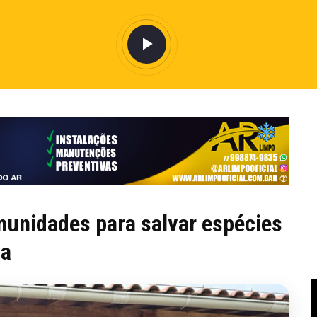
munidades para salvar espécies
ca