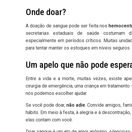
Onde doar?
A doação de sangue pode ser feita nos
hemocentr
secretarias estaduais de saúde costumam di
especialmente em períodos críticos. Muitas unida
para tentar manter os estoques em níveis seguros.
Um apelo que não pode esper
Entre a vida e a morte, muitas vezes, existe a
cirurgia de emergência, uma criança em tratamento
nós podemos escolher ajudar.
Se você pode doar,
não adie
. Convide amigos, fami
hábito. Em meio à festa, à alegria e à descontraçã
elas contam com você.
Doar sangue é um ato de amor anônimo, silencioso