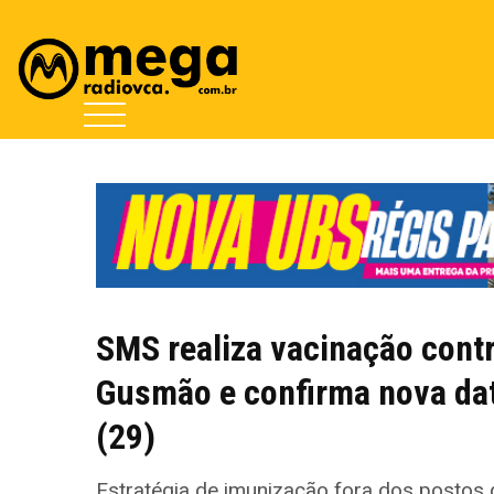
SMS realiza vacinação cont
Gusmão e confirma nova dat
(29)
Estratégia de imunização fora dos postos 