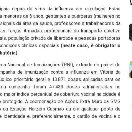
cipais cepas do vírus da influenza em circulação. Estão
 a menores de 6 anos, gestantes e puérperas (mulheres no
sionais da área da saúde, professores e trabalhadores da
s Forças Armadas, profissionais do transporte coletivo
nais, população privada de liberdade e pessoas portadoras
condições clínicas especiais
(neste caso, é obrigatório
batória)
.
ma Nacional de Imunizações (PNI), extraído do painel do
ampanha de imunização contra a influenza em Vitória da
blico prioritário geral e 13.871 doses aplicadas para os
o na campanha, foram 47.433 doses administradas no
 maior índice percentual de cobertura vacinal na cidade é
o protegido. A coordenação de Ações Extra Muro da SMS
ões da Estação Herzem Gusmão ou em qualquer posto de
identidade e, preferencialmente, o cartão de vacina e o