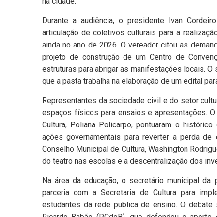
na cidade.
Durante a audiência, o presidente Ivan Cordei
articulação de coletivos culturais para a realizaç
ainda no ano de 2026. O vereador citou as demand
projeto de construção de um Centro de Convenç
estruturas para abrigar as manifestações locais. O 
que a pasta trabalha na elaboração de um edital par
Representantes da sociedade civil e do setor cul
espaços físicos para ensaios e apresentações. O 
Cultura, Poliana Policarpo, pontuaram o históric
ações governamentais para reverter a perda de 
Conselho Municipal de Cultura, Washington Rodrig
do teatro nas escolas e a descentralização dos inv
Na área da educação, o secretário municipal da 
parceria com a Secretaria de Cultura para impl
estudantes da rede pública de ensino. O debate
Ricardo Babão (PCdoB), que defendeu o aporte d