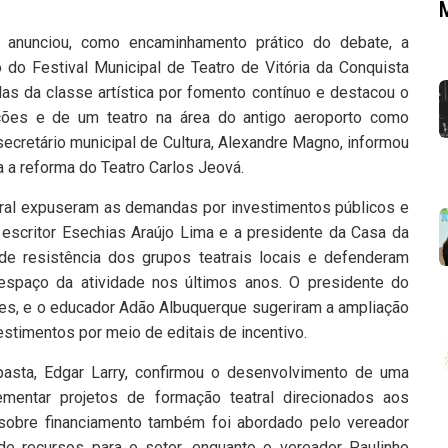
ro anunciou, como encaminhamento prático do debate, a
ão do Festival Municipal de Teatro de Vitória da Conquista
as da classe artística por fomento contínuo e destacou o
ões e de um teatro na área do antigo aeroporto como
secretário municipal de Cultura, Alexandre Magno, informou
a a reforma do Teatro Carlos Jeová.
tural expuseram as demandas por investimentos públicos e
escritor Esechias Araújo Lima e a presidente da Casa da
o de resistência dos grupos teatrais locais e defenderam
espaço da atividade nos últimos anos. O presidente do
ues, e o educador Adão Albuquerque sugeriram a ampliação
estimentos por meio de editais de incentivo.
pasta, Edgar Larry, confirmou o desenvolvimento de uma
ementar projetos de formação teatral direcionados aos
 sobre financiamento também foi abordado pelo vereador
e recursos para o setor, enquanto o vereador Paulinho