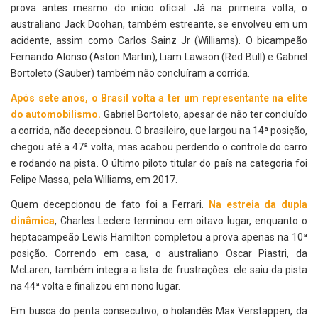
prova antes mesmo do início oficial. Já na primeira volta, o
australiano Jack Doohan, também estreante, se envolveu em um
acidente, assim como Carlos Sainz Jr (Williams). O bicampeão
Fernando Alonso (Aston Martin), Liam Lawson (Red Bull) e Gabriel
Bortoleto (Sauber) também não concluíram a corrida.
Após sete anos, o Brasil volta a ter um representante na elite
do automobilismo.
Gabriel Bortoleto, apesar de não ter concluído
a corrida, não decepcionou. O brasileiro, que largou na 14ª posição,
chegou até a 47ª volta, mas acabou perdendo o controle do carro
e rodando na pista. O último piloto titular do país na categoria foi
Felipe Massa, pela Williams, em 2017.
Quem decepcionou de fato foi a Ferrari.
Na estreia da dupla
dinâmica
, Charles Leclerc terminou em oitavo lugar, enquanto o
heptacampeão Lewis Hamilton completou a prova apenas na 10ª
posição. Correndo em casa, o australiano Oscar Piastri, da
McLaren, também integra a lista de frustrações: ele saiu da pista
na 44ª volta e finalizou em nono lugar.
Em busca do penta consecutivo, o holandês Max Verstappen, da