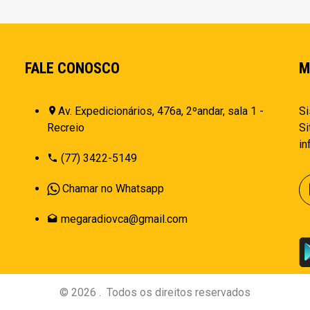
FALE CONOSCO
M
Av. Expedicionários, 476a, 2ºandar, sala 1 -
Si
Recreio
Si
i
(77) 3422-5149
Chamar no Whatsapp
megaradiovca@gmail.com
©
2026
.
Todos os direitos reservados