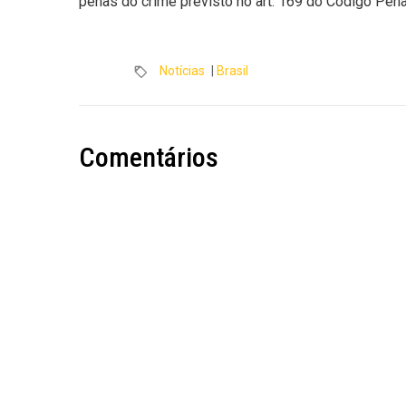
penas do crime previsto no art. 169 do Código Pena
Notícias
|
Brasil
Comentários