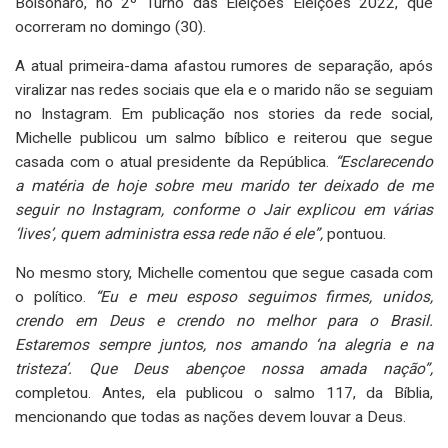
Bolsonaro, no 2º Turno das Eleições Eleições 2022, que
ocorreram no domingo (30).
A atual primeira-dama afastou rumores de separação, após
viralizar nas redes sociais que ela e o marido não se seguiam
no Instagram. Em publicação nos stories da rede social,
Michelle publicou um salmo bíblico e reiterou que segue
casada com o atual presidente da República.
“Esclarecendo
a matéria de hoje sobre meu marido ter deixado de me
seguir no Instagram, conforme o Jair explicou em várias
‘lives’, quem administra essa rede não é ele”,
pontuou.
No mesmo story, Michelle comentou que segue casada com
o político.
“Eu e meu esposo seguimos firmes, unidos,
crendo em Deus e crendo no melhor para o Brasil.
Estaremos sempre juntos, nos amando ‘na alegria e na
tristeza’. Que Deus abençoe nossa amada nação”,
completou. Antes, ela publicou o salmo 117, da Bíblia,
mencionando que todas as nações devem louvar a Deus.