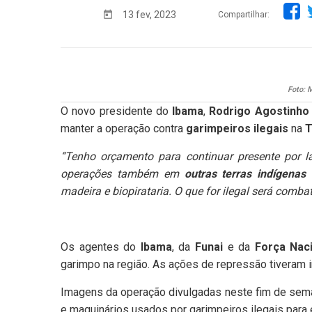
13 fev, 2023
Compartilhar:
Foto: M
O novo presidente do
Ibama
,
Rodrigo Agostinho
manter a operação contra
garimpeiros ilegais
na
T
“Tenho orçamento para continuar presente por 
operações também em
outras terras indígenas
c
madeira e biopirataria. O que for ilegal será combat
Os agentes do
Ibama
, da
Funai
e da
Força Nac
garimpo na região. As ações de repressão tiveram i
Imagens da operação divulgadas neste fim de sem
e maquinários usados por garimpeiros ilegais para e