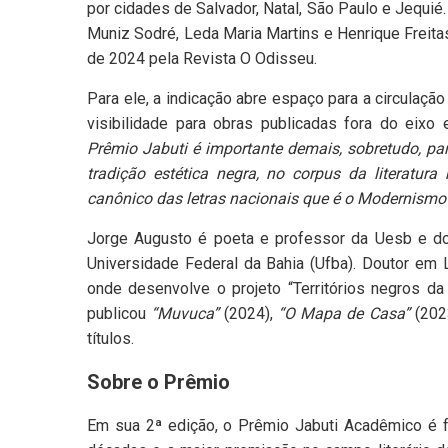
por cidades de Salvador, Natal, São Paulo e Jequié
Muniz Sodré, Leda Maria Martins e Henrique Freita
de 2024 pela Revista O Odisseu.
Para ele, a indicação abre espaço para a circulaç
visibilidade para obras publicadas fora do eixo ed
Prêmio Jabuti é importante demais, sobretudo, par
tradição estética negra, no corpus da literatur
canônico das letras nacionais que é o Modernismo
Jorge Augusto é poeta e professor da Uesb e do
Universidade Federal da Bahia (Ufba). Doutor em L
onde desenvolve o projeto “Territórios negros da
publicou
“Muvuca”
(2024),
“O Mapa de Casa”
(202
títulos.
Sobre o Prêmio
Em sua 2ª edição, o Prêmio Jabuti Acadêmico é fr