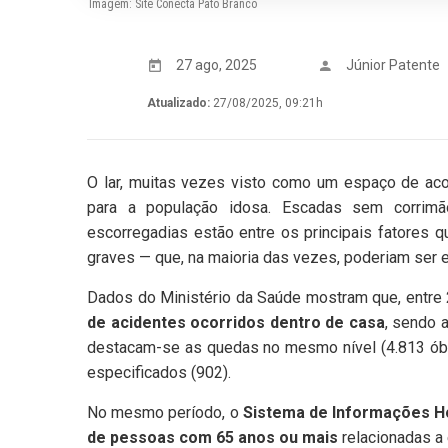
Imagem: Site Conecta Pato Branco
27 ago, 2025
Júnior Patente
Atualizado:
27/08/2025, 09:21h
O lar, muitas vezes visto como um espaço de aco
para a população idosa. Escadas sem corrimão,
escorregadias estão entre os principais fatores 
graves — que, na maioria das vezes, poderiam ser e
Dados do Ministério da Saúde mostram que, entre
de acidentes ocorridos dentro de casa
, sendo 
destacam-se as quedas no mesmo nível (4.813 óbit
especificados (902).
No mesmo período, o
Sistema de Informações Ho
de pessoas com 65 anos ou mais
relacionadas a 