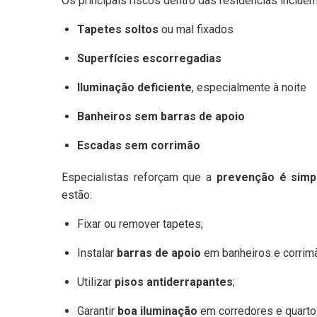
Os principais riscos dentro das residências incluem
Tapetes soltos
ou mal fixados
Superfícies escorregadias
Iluminação deficiente
, especialmente à noite
Banheiros sem barras de apoio
Escadas sem corrimão
Especialistas reforçam que a
prevenção é simp
estão:
Fixar ou remover tapetes;
Instalar
barras de apoio
em banheiros e corrim
Utilizar
pisos antiderrapantes
;
Garantir
boa iluminação
em corredores e quarto