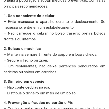
orienta a população a adotar medidas preventivas. Confira as
principais recomendações:
1. Uso consciente do celular
– Evite manusear o aparelho durante o deslocamento. Se
necessário, entre em um estabelecimento.
– Não carregue o celular no bolso traseiro; prefira bolsos
frontais ou internos.
2. Bolsas e mochilas
– Mantenha sempre à frente do corpo em locais cheios.
– Segure o fecho ou zíper.
– Em restaurantes, não deixe pertences pendurados em
cadeiras ou soltos em carrinhos.
3. Dinheiro em espécie
– Não conte cédulas na rua.
– Distribua o dinheiro em mais de um bolso.
4. Prevenção a fraudes no cartão e Pix
– Confira o valor exibido na maquininha antes de digitar a