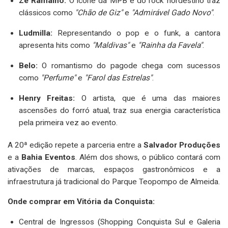
Zé Ramalho:
O ícone da MPB e do rock nordestino traz
clássicos como
"Chão de Giz"
e
"Admirável Gado Novo"
.
Ludmilla:
Representando o pop e o funk, a cantora
apresenta hits como
"Maldivas"
e
"Rainha da Favela"
.
Belo:
O romantismo do pagode chega com sucessos
como
"Perfume"
e
"Farol das Estrelas"
.
Henry Freitas:
O artista, que é uma das maiores
ascensões do forró atual, traz sua energia característica
pela primeira vez ao evento.
A 20ª edição repete a parceria entre a
Salvador Produções
e a
Bahia Eventos
. Além dos shows, o público contará com
ativações de marcas, espaços gastronômicos e a
infraestrutura já tradicional do Parque Teopompo de Almeida.
Onde comprar em Vitória da Conquista:
Central de Ingressos (Shopping Conquista Sul e Galeria