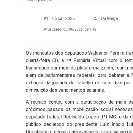
Foto: Reprodução
05 jun, 2026
Da Mega
Atualizado:
05/06/2026, 09:14h
Os mandatos dos deputados Waldenor Pereira (fede
quarta-feira (3), a 4ª Plenária Virtual com o te
transmitido por meio da plataforma Zoom, reuniu li
além de parlamentares federais, para debater a
extinção da jornada de trabalho de seis dias po
diminuição dos vencimentos salariais.
A reunião contou com a participação de mais de
próximos passos da mobilização social necessá
deputado federal Reginaldo Lopes (PT-MG) e da de
público declarado do presidente Luiz Inácio L
Deputados e seguiu para avaliação e apreciação do