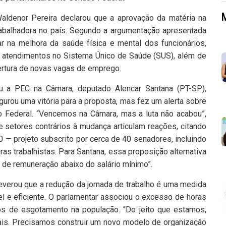
aldenor Pereira declarou que a aprovação da matéria na
rabalhadora no país. Segundo a argumentação apresentada
ar na melhora da saúde física e mental dos funcionários,
de atendimentos no Sistema Único de Saúde (SUS), além de
bertura de novas vagas de emprego.
u a PEC na Câmara, deputado Alencar Santana (PT-SP),
urou uma vitória para a proposta, mas fez um alerta sobre
o Federal. “Vencemos na Câmara, mas a luta não acabou”,
e setores contrários à mudança articulam reações, citando
— projeto subscrito por cerca de 40 senadores, incluindo
ras trabalhistas. Para Santana, essa proposição alternativa
e de remuneração abaixo do salário mínimo”.
everou que a redução da jornada de trabalho é uma medida
 e eficiente. O parlamentar associou o excesso de horas
cos de esgotamento na população. “Do jeito que estamos,
s. Precisamos construir um novo modelo de organização