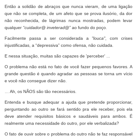
Então a solidão de abraços que nunca vieram, de uma ligação
que não se completa, de um afeto que se prova ilusório, da dor
não reconhecida, de lágrimas nunca mostradas, podem levar
qualquer
“cuidador@ inveterad@”
ao fundo do poço.
Facilmente passa a ser considerada a
"louca"
, com crises
injustificadas, a “depressiva” como ofensa, não cuidada.
E nessa situação, muitas são capazes de 'perceber' ...
O problema não está no fato de você fazer pequenos favores. A
grande questão é quando agradar as pessoas se torna um vício
e você não consegue dizer não.
… Ah, os NÃOS são tão necessários.
Entenda e busque adequar a ajuda que pretende proporcionar,
perguntando ao outro se fará sentido pra ele receber, pois ela
deve atender requisitos básicos e saudáveis para ambos. É
realmente uma necessidade do outro, por ele verbalizada?
O fato de ouvir sobre o problema do outro não te faz responsável