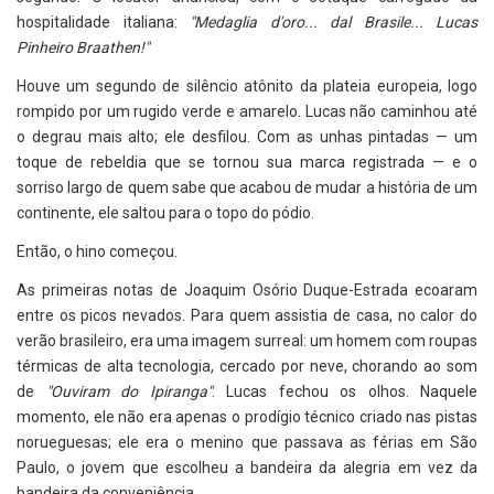
hospitalidade italiana:
"Medaglia d'oro... dal Brasile... Lucas
Pinheiro Braathen!"
Houve um segundo de silêncio atônito da plateia europeia, logo
rompido por um rugido verde e amarelo. Lucas não caminhou até
o degrau mais alto; ele desfilou. Com as unhas pintadas — um
toque de rebeldia que se tornou sua marca registrada — e o
sorriso largo de quem sabe que acabou de mudar a história de um
continente, ele saltou para o topo do pódio.
Então, o hino começou.
As primeiras notas de Joaquim Osório Duque-Estrada ecoaram
entre os picos nevados. Para quem assistia de casa, no calor do
verão brasileiro, era uma imagem surreal: um homem com roupas
térmicas de alta tecnologia, cercado por neve, chorando ao som
de
"Ouviram do Ipiranga"
. Lucas fechou os olhos. Naquele
momento, ele não era apenas o prodígio técnico criado nas pistas
norueguesas; ele era o menino que passava as férias em São
Paulo, o jovem que escolheu a bandeira da alegria em vez da
bandeira da conveniência.